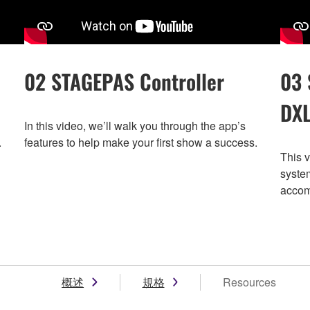
02 STAGEPAS Controller
03 
DX
In this video, we’ll walk you through the app’s
.
features to help make your first show a success.
This v
syste
accom
概述
規格
Resources