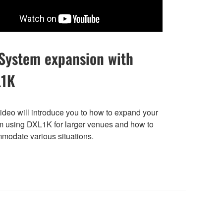
System expansion with
L1K
ideo will introduce you to how to expand your
m using DXL1K for larger venues and how to
modate various situations.