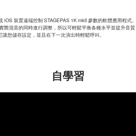
d™ 或 iOS 裝置遠端控制 STAGEPAS 1K mkII 參數的軟體應用程
於您可在聆聽實際混音的同時進行調整，所以可輕鬆平衡各種水平並提
可讓您儲存設定，並且在下一次演出時輕鬆呼叫。
自學習