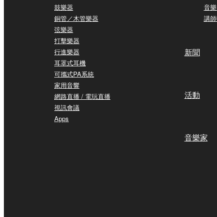
鼓樂器
音樂
銅管／木管樂器
講師
弦樂器
打擊樂器
新聞
行進樂器
耳罩式耳機
可攜式PA系統
家用音響
活動
網路直播 / 電玩直播
視訊會議
Apps
音樂家