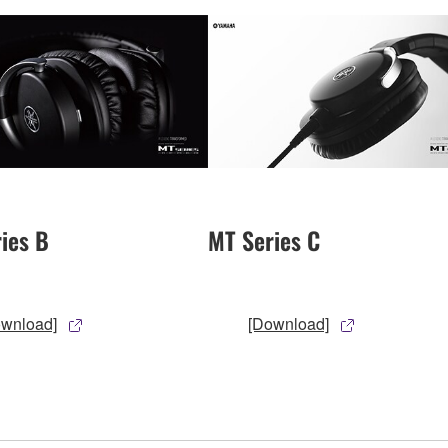
ies B
MT Series C
ownload]
[Download]