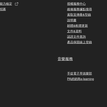
能力檢定
授權服務中心
招募
維修服務據點搜尋
索取宣傳冊&型錄
說明書
韌體&軟體更新
文件&資料
認證文件查詢
產品保固線上登錄
音樂服務
手提電子琴俱樂部
PA經銷商e-learning