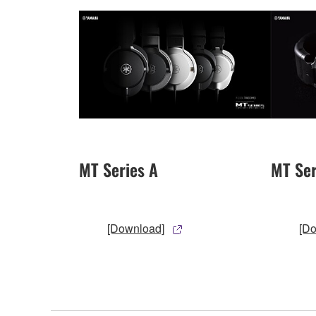
MT Series A
MT Ser
[Download]
[D