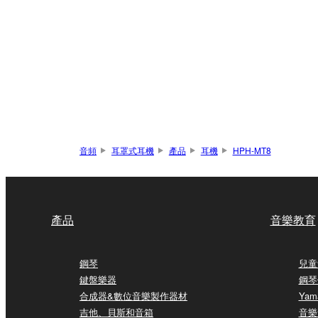
音頻
耳罩式耳機
產品
耳機
HPH-MT8
產品
音樂教育
鋼琴
兒童
鍵盤樂器
鋼琴
合成器&數位音樂製作器材
Yam
吉他、貝斯和音箱
音樂