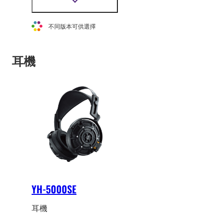
照顧機能(Listening
顯
Care)的貼耳式耳機。
示
更
不同版本可供選擇
多
資
訊
耳機
YH-5000SE
耳機