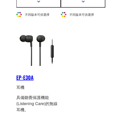
Optimizer
)、環境音模式
保護機能(Listening
顯
顯
(Ambient Sound)和聽覺
Care)的無線耳機。
示
示
更
更
保護機能(Listening
不同版本可供選擇
不同版本可供選擇
多
多
Care)的無線耳機。
資
資
訊
訊
EP-E30A
耳機
具備聽覺保護機能
(Listening Care)的無線
耳機。