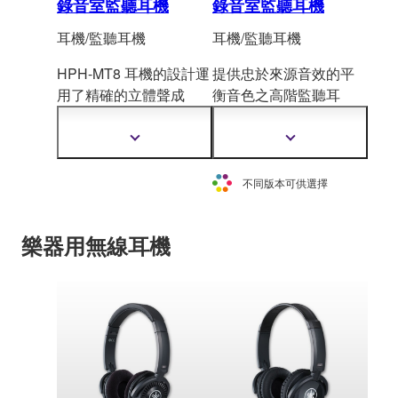
錄音室監聽耳機
錄音室監聽耳機
耳機/監聽耳機
耳機/監聽耳機
HPH-MT8 耳機的設計運
提供忠於來源音效的平
用了精確的立體聲成
衡音色之高階監聽耳
像，提供準確的響應和
機。錄音室、家中音樂
高解析度的音色，並且
製作或個人聆
聽的完美
顯
顯
忠實再現中高音域內各
選擇。折疊臂和 250g 輕
示
示
更
更
個細微的差別及扎實的
盈硬體設計提供絕佳的
不同版本可供選擇
多
多
低音。Y
amaha 在專業高
便攜性。
資
資
階錄音室設備的製造上
訊
訊
樂器用無線耳機
已累積了數十年的專業
知識和產業經驗，而這
些耳機中的每個聲學元
件的設計都運用了這些
智慧結晶。