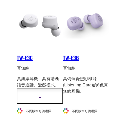
訊
訊
TW-E3C
TW-E3B
真無線
真無線
真無線耳機，具有清晰
具備聽覺照顧機能
語音通話、遊
戲模式、
(Listening Care)的6色真
環境音效和聽覺保護功
無線耳機。
能。
顯
示
更
不同版本可供選擇
不同版本可供選擇
多
資