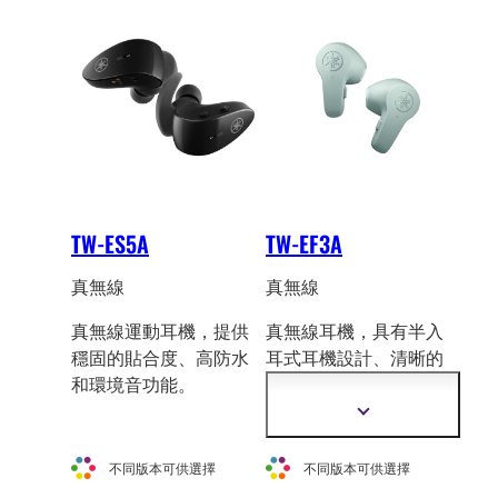
訊
TW-ES5A
TW-EF3A
真無線
真無線
真無線運動耳機，提供
真無線耳機，具有半入
穩固的貼合度、高防水
耳式耳機設計、
清晰的
和環境音功能。
語音功能、多點、遊戲
模式等。
顯
示
更
不同版本可供選擇
不同版本可供選擇
多
資