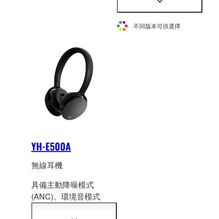
耳機。
顯
示
更
不同版本可供選擇
多
資
訊
YH-E500A
無線耳機
具備主動降噪模式
(ANC)、環境音模式
(Ambient Soun
d) 和聽覺