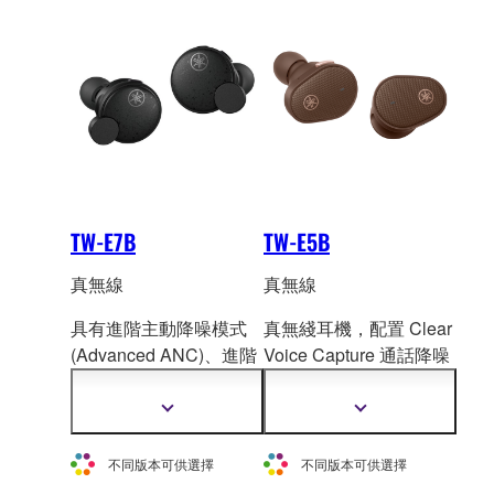
TW-E7B
TW-E5B
真無線
真無線
具有進階主動降噪模式
真無綫耳機，配置 Clear
(Advanced AN
C)、進階
Voice Capt
ure 通話降噪
聽覺保護和環境音功能
功能、環境音模式和聽
的真無線耳機。
覺保護機能。
顯
顯
示
示
更
更
不同版本可供選擇
不同版本可供選擇
多
多
資
資