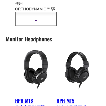
使用
ORTHODYNAMIC™ 驅
動單體提供極致真實聲
音的旗艦款耳機。
顯
示
更
多
Monitor Headphones
資
訊
HPH-MT8
HPH-MT5